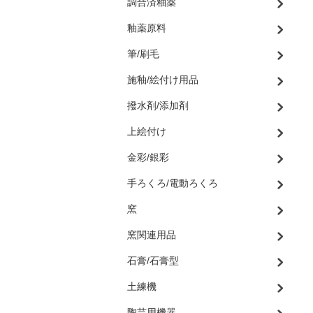
調合済釉薬
釉薬原料
筆/刷毛
施釉/絵付け用品
撥水剤/添加剤
上絵付け
金彩/銀彩
手ろくろ/電動ろくろ
窯
窯関連用品
石膏/石膏型
土練機
陶芸用機器