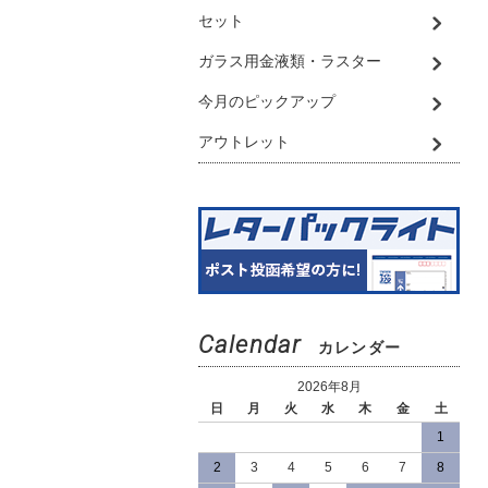
セット
ガラス用金液類・ラスター
今月のピックアップ
アウトレット
Calendar
カレンダー
2026年8月
日
月
火
水
木
金
土
1
2
3
4
5
6
7
8