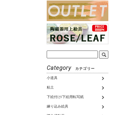
Category
カテゴリー
小道具
粘土
下絵付け/下絵用転写紙
練り込み絵具