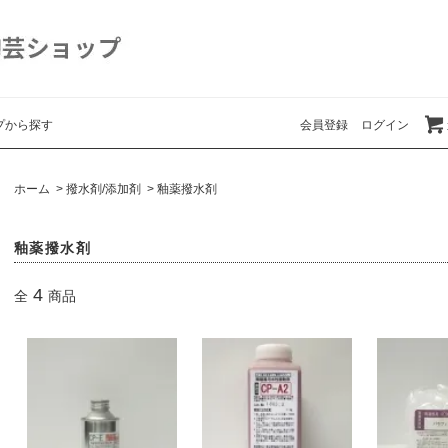
プから探す
会員登録
ログイン
ホーム
>
撥水剤/添加剤
>
釉薬撥水剤
釉薬撥水剤
4
全
商品