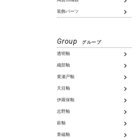
装飾パーツ
Group
グループ
透明釉
織部釉
黄瀬戸釉
天目釉
伊羅保釉
志野釉
萩釉
青磁釉