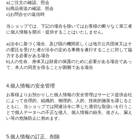
a)ご注文の確認、照会
b)商品発送の確認、照会
c)お問合せの返信時
当ショップでは、下記の場合を除いてはお客様の断りなく第三者
に個人情報を開示・提供することはいたしません。
a)法令に基づく場合、及び国の機関若しくは地方公共団体又はそ
の委託を受けた者が法令の定める事務を遂行することに対して協
力する必要がある場合
b)人の生命、身体又は財産の保護のために必要がある場合であっ
て、本人の同意を得ることが困難である場合
4.個人情報の安全管理
お客様よりお預かりした個人情報の安全管理はサービス提供会社
によって合理的、組織的、物理的、人的、技術的施策を講じると
ともに、当ショップでは関連法令に準じた適切な取扱いを行うこ
とで個人データへの不正な侵入、個人情報の紛失、改ざん、漏え
い等の危険防止に努めます。
5.個人情報の訂正、削除