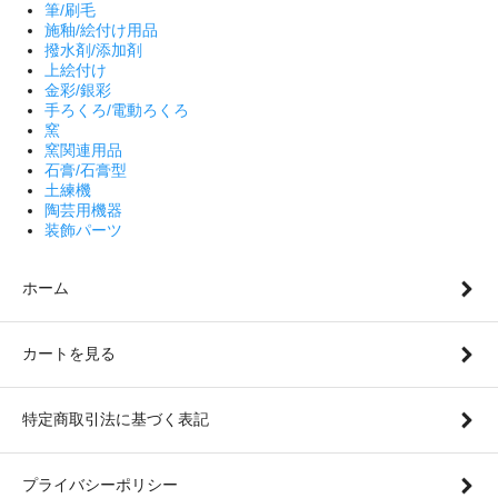
筆/刷毛
施釉/絵付け用品
撥水剤/添加剤
上絵付け
金彩/銀彩
手ろくろ/電動ろくろ
窯
窯関連用品
石膏/石膏型
土練機
陶芸用機器
装飾パーツ
ホーム
カートを見る
特定商取引法に基づく表記
プライバシーポリシー