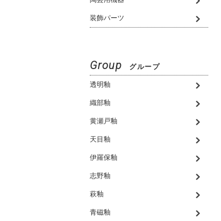
装飾パーツ
Group
グループ
透明釉
織部釉
黄瀬戸釉
天目釉
伊羅保釉
志野釉
萩釉
青磁釉