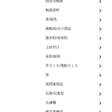
調合済釉薬
釉薬原料
筆/刷毛
施釉/絵付け用品
撥水剤/添加剤
上絵付け
金彩/銀彩
手ろくろ/電動ろくろ
窯
窯関連用品
石膏/石膏型
土練機
陶芸用機器