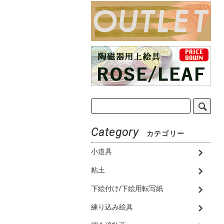
Category
カテゴリー
小道具
粘土
下絵付け/下絵用転写紙
練り込み絵具