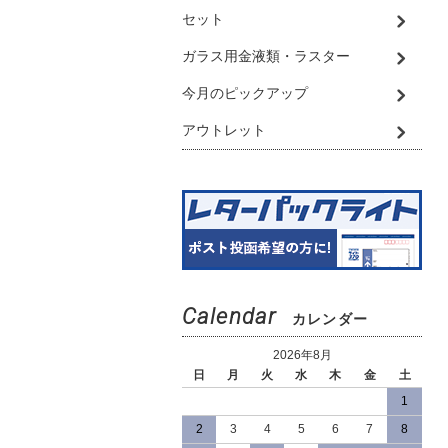
セット
ガラス用金液類・ラスター
今月のピックアップ
アウトレット
Calendar
カレンダー
2026年8月
日
月
火
水
木
金
土
1
2
3
4
5
6
7
8