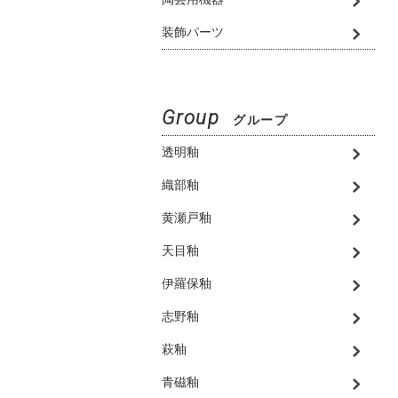
装飾パーツ
Group
グループ
透明釉
織部釉
黄瀬戸釉
天目釉
伊羅保釉
志野釉
萩釉
青磁釉