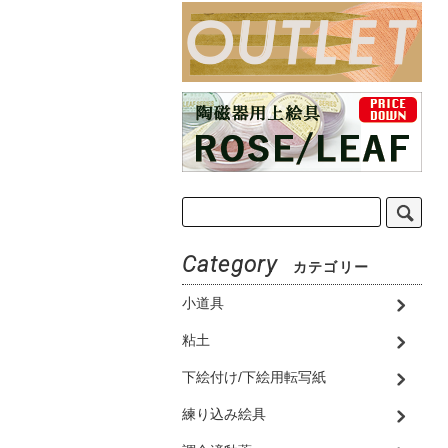
Category
カテゴリー
小道具
粘土
下絵付け/下絵用転写紙
練り込み絵具