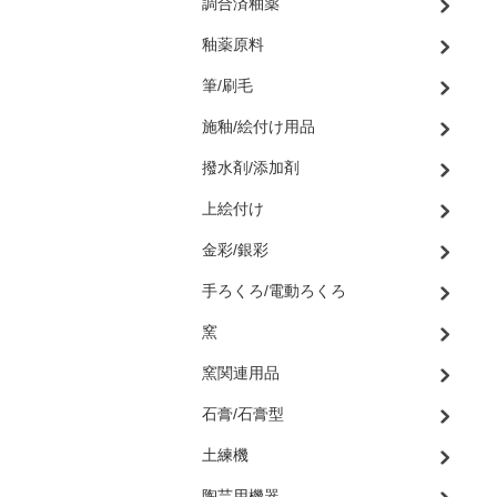
調合済釉薬
釉薬原料
筆/刷毛
施釉/絵付け用品
撥水剤/添加剤
上絵付け
金彩/銀彩
手ろくろ/電動ろくろ
窯
窯関連用品
石膏/石膏型
土練機
陶芸用機器