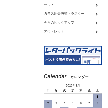
セット
ガラス用金液類・ラスター
今月のピックアップ
アウトレット
Calendar
カレンダー
2026年8月
日
月
火
水
木
金
土
1
2
3
4
5
6
7
8