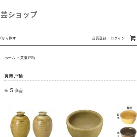
プから探す
会員登録
ログイン
ホーム
>
黄瀬戸釉
黄瀬戸釉
5
全
商品