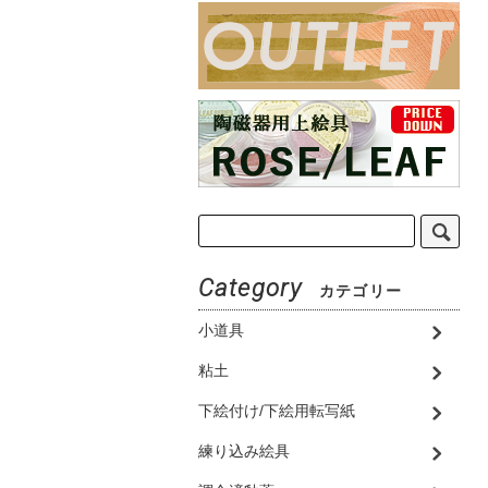
Category
カテゴリー
小道具
粘土
下絵付け/下絵用転写紙
練り込み絵具