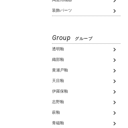
装飾パーツ
Group
グループ
透明釉
織部釉
黄瀬戸釉
天目釉
伊羅保釉
志野釉
萩釉
青磁釉