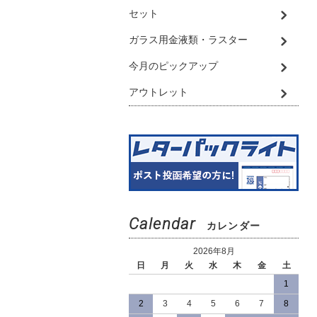
セット
ガラス用金液類・ラスター
今月のピックアップ
アウトレット
Calendar
カレンダー
2026年8月
日
月
火
水
木
金
土
1
2
3
4
5
6
7
8