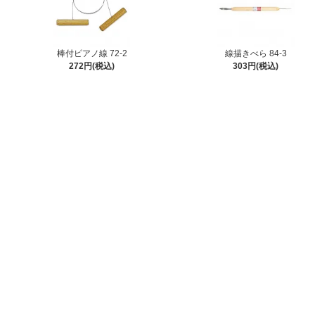
棒付ピアノ線 72-2
線描きべら 84-3
272円(税込)
303円(税込)