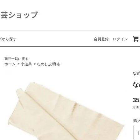
プから探す
会員登録
ログイン
商品一覧に戻る
ホーム
>
小道具
>
なめし皮/麻布
な
な
3
定価 
購