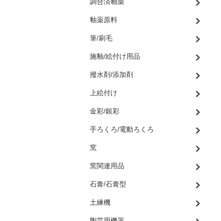
調合済釉薬
釉薬原料
筆/刷毛
施釉/絵付け用品
撥水剤/添加剤
上絵付け
金彩/銀彩
手ろくろ/電動ろくろ
窯
窯関連用品
石膏/石膏型
土練機
陶芸用機器